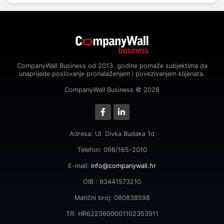
CompanyWall Business od 2013. godine pomaže subjektima da
unaprijede poslovanje pronalaženjem i povezivanjem klijenata.
CompanyWall Business © 2026
Adresa: Ul. Divka Budaka 1d
Telefon: 098/165-2010
E-mail:
info@companywall.hr
OIB : 93441573210
Matični broj: 080838598
TR: HR6223600001102353911