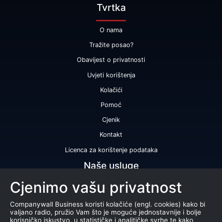
Tvrtka
O nama
Tražite posao?
Obavijest o privatnosti
Uvjeti korištenja
Kolačići
Pomoć
Cjenik
Kontakt
Licenca za korištenje podataka
Naše usluge
Cjenimo vašu privatnost
Bonitetna ocjena
Bonitetno izvješće
Companywall Business koristi kolačiće (engl. cookies) kako bi
valjano radio, pružio Vam što je moguće jednostavnije i bolje
Certifikat bonitetne izvrsnosti
korisničko iskustvo, u statističke i analitičke svrhe te kako