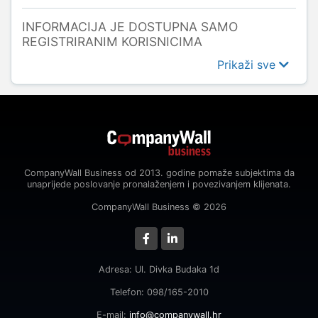
INFORMACIJA JE DOSTUPNA SAMO
REGISTRIRANIM KORISNICIMA
Prikaži sve
CompanyWall Business od 2013. godine pomaže subjektima da
unaprijede poslovanje pronalaženjem i povezivanjem klijenata.
CompanyWall Business © 2026
Adresa: Ul. Divka Budaka 1d
Telefon: 098/165-2010
E-mail:
info@companywall.hr