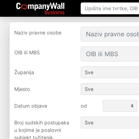
Naziv pravne osobe
OIB ili MBS
Županija
Mjesto
Datum objave
od
Broj sudskih postupaka
u kojima je poslovni
subjekt tužitenik