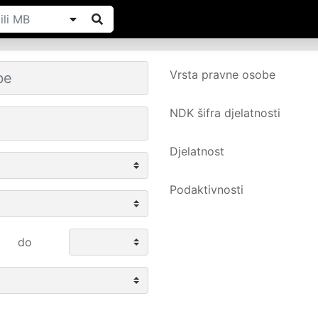
Vrsta pravne osobe
NDK šifra djelatnosti
Djelatnost
Podaktivnosti
do