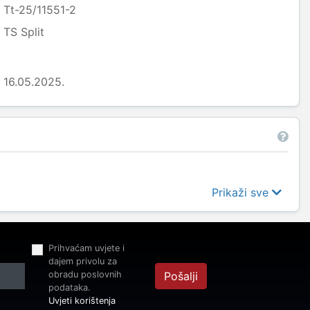
Tt-25/11551-2
TS Split
16.05.2025.
Prikaži sve
Prihvaćam uvjete i
dajem privolu za
obradu poslovnih
Pošalji
podataka.
Uvjeti korištenja