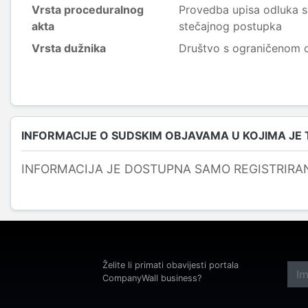
Vrsta proceduralnog
Provedba upisa odluka s
akta
stečajnog postupka
Vrsta dužnika
Društvo s ograničenom
INFORMACIJE O SUDSKIM OBJAVAMA U KOJIMA JE
INFORMACIJA JE DOSTUPNA SAMO REGISTRIRA
Želite li primati obavijesti portala
CompanyWall business?