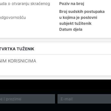
uda o otvaranju skraćenog
Poziv na broj
Broj sudskih postupaka
 odgovornošću
u kojima je poslovni
subjekt tužitenik
Datum djela
 TVRTKA TUŽENIK
NIM KORISNICIMA