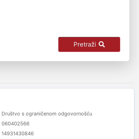
Pretraži
Društvo s ograničenom odgovornošću
060402566
14931430846