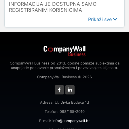
INFORMACIJA JE DOSTUPNA SAMO
REGISTRIRANIM KORISNICIMA
Prikaži sve
CompanyWall Business od 2013. godine pomaže subjektima da
unaprijede poslovanje pronalaženjem i povezivanjem klijenata.
CompanyWall Business © 2026
Adresa: Ul. Divka Budaka 1d
Telefon: 098/165-2010
E-mail:
info@companywall.hr