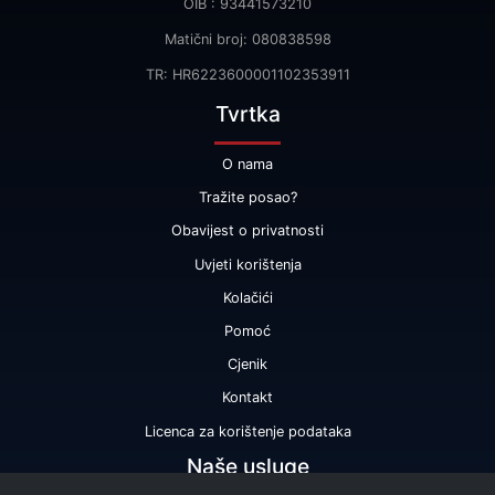
OIB : 93441573210
Matični broj: 080838598
TR: HR6223600001102353911
Tvrtka
O nama
Tražite posao?
Obavijest o privatnosti
Uvjeti korištenja
Kolačići
Pomoć
Cjenik
Kontakt
Licenca za korištenje podataka
Naše usluge