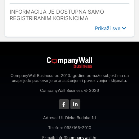
INFORMACIJA JE DOSTUPNA SAMO
REGISTRIRANIM KORISNICIMA
Prikaži sve
CompanyWall Business od 2013. godine pomaže subjektima da
unaprijede poslovanje pronalaženjem i povezivanjem klijenata.
CompanyWall Business © 2026
Adresa: Ul. Divka Budaka 1d
Telefon: 098/165-2010
E-mail:
info@companywall.hr