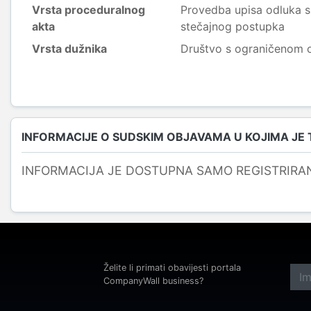
Vrsta proceduralnog
Provedba upisa odluka s
akta
stečajnog postupka
Vrsta dužnika
Društvo s ograničenom
INFORMACIJE O SUDSKIM OBJAVAMA U KOJIMA JE
INFORMACIJA JE DOSTUPNA SAMO REGISTRIRA
Želite li primati obavijesti portala
CompanyWall business?