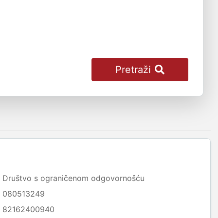
Pretraži
Društvo s ograničenom odgovornošću
080513249
82162400940