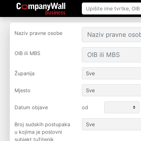
Naziv pravne osobe
OIB ili MBS
Županija
Mjesto
Datum objave
od
Broj sudskih postupaka
u kojima je poslovni
subjekt tužitenik