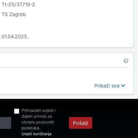
Tt-25/37719-2
TS Zagreb
01.04.2025.
Prikaži sve
Prihvaćam uvjete i
dajem privolu za
obradu poslovnih
Pošalji
podataka.
Uvjeti korištenja