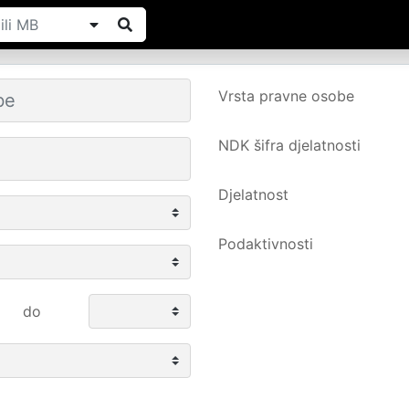
Vrsta pravne osobe
NDK šifra djelatnosti
Djelatnost
Podaktivnosti
do