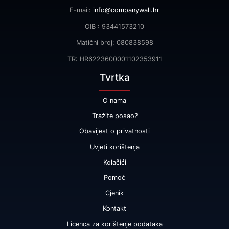
E-mail:
info@companywall.hr
OIB : 93441573210
Matični broj: 080838598
TR: HR6223600001102353911
Tvrtka
O nama
Tražite posao?
Obavijest o privatnosti
Uvjeti korištenja
Kolačići
Pomoć
Cjenik
Kontakt
Licenca za korištenje podataka