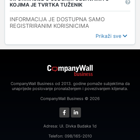
KOJIMA JE TVRTKA TUŽENIK
INFORMACIJA JE DOSTUPNA SAMO
REGISTRIRANIM KORISNICIMA
Prikaži sve
CompanyWall Business od 2013. godine pomaže subjektima da
unaprijede poslovanje pronalaženjem i povezivanjem klijenata.
CompanyWall Business © 2026
Adresa: Ul. Divka Budaka 1d
Telefon: 098/165-2010