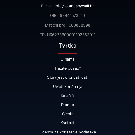
E-mail:
info@companywall.hr
OIB : 93441573210
Matični broj: 080838598
TR: HR6223600001102353911
Tvrtka
O nama
Tražite posao?
Obavijest o privatnosti
Uvjeti korištenja
Kolačići
Pomoć
Cjenik
Kontakt
Licenca za korištenje podataka