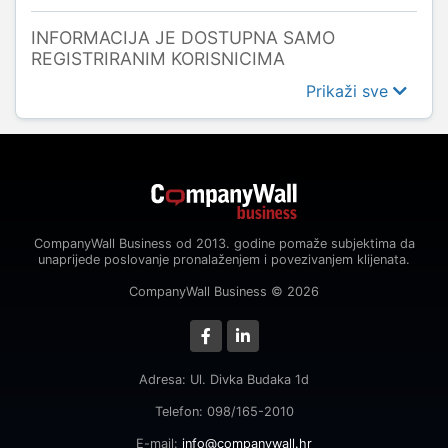
INFORMACIJA JE DOSTUPNA SAMO
REGISTRIRANIM KORISNICIMA
Prikaži sve
CompanyWall Business od 2013. godine pomaže subjektima da
unaprijede poslovanje pronalaženjem i povezivanjem klijenata.
CompanyWall Business © 2026
Adresa: Ul. Divka Budaka 1d
Telefon: 098/165-2010
E-mail:
info@companywall.hr