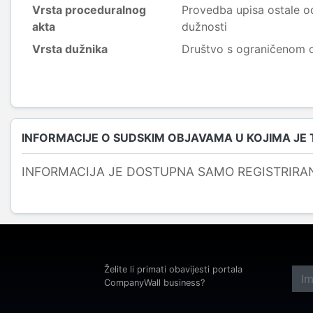
Vrsta proceduralnog
Provedba upisa ostale o
akta
dužnosti
Vrsta dužnika
Društvo s ograničenom
INFORMACIJE O SUDSKIM OBJAVAMA U KOJIMA JE
INFORMACIJA JE DOSTUPNA SAMO REGISTRIRA
Želite li primati obavijesti portala
CompanyWall business?