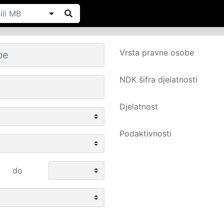
Vrsta pravne osobe
NDK šifra djelatnosti
Djelatnost
Podaktivnosti
do