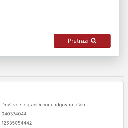
Pretraži
Društvo s ograničenom odgovornošću
040374044
12535054442