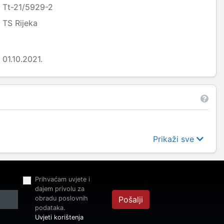
Tt-21/5929-2
TS Rijeka
01.10.2021.
Prikaži sve
Prihvaćam uvjete i
dajem privolu za
obradu poslovnih
Pošalji
podataka.
Uvjeti korištenja