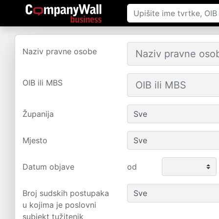
Naziv pravne osobe
OIB ili MBS
Županija
Mjesto
Datum objave
od
Broj sudskih postupaka
u kojima je poslovni
subjekt tužitenik