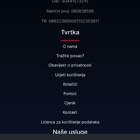
OIB : 93441573210
Matični broj: 080838598
TR: HR6223600001102353911
Tvrtka
O nama
Tražite posao?
Obavijest o privatnosti
Uvjeti korištenja
Kolačići
Pomoć
Cjenik
Kontakt
Licenca za korištenje podataka
Naše usluge