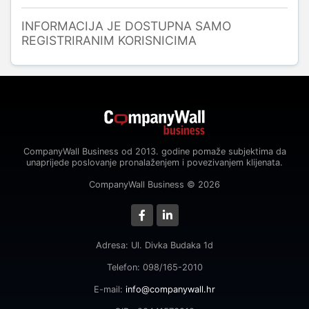
INFORMACIJA JE DOSTUPNA SAMO
REGISTRIRANIM KORISNICIMA
CompanyWall Business od 2013. godine pomaže subjektima da
unaprijede poslovanje pronalaženjem i povezivanjem klijenata.
CompanyWall Business © 2026
Adresa: Ul. Divka Budaka 1d
Telefon: 098/165-2010
E-mail:
info@companywall.hr