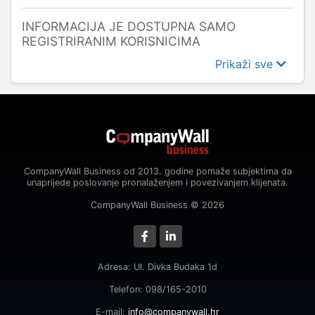
INFORMACIJA JE DOSTUPNA SAMO
REGISTRIRANIM KORISNICIMA
Prikaži sve
CompanyWall Business od 2013. godine pomaže subjektima da
unaprijede poslovanje pronalaženjem i povezivanjem klijenata.
CompanyWall Business © 2026
Adresa: Ul. Divka Budaka 1d
Telefon: 098/165-2010
E-mail:
info@companywall.hr