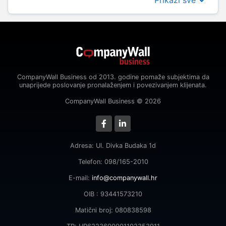
Prikaži sve
CompanyWall Business od 2013. godine pomaže subjektima da
unaprijede poslovanje pronalaženjem i povezivanjem klijenata.
CompanyWall Business © 2026
Adresa: Ul. Divka Budaka 1d
Telefon: 098/165-2010
E-mail:
info@companywall.hr
OIB : 93441573210
Matični broj: 080838598