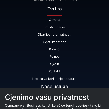
TR: HR6223600001102353911
Tvrtka
O nama
Tražite posao?
Obavijest o privatnosti
Uvjeti korištenja
Kolačići
Pomoć
Cjenik
Kontakt
Licenca za korištenje podataka
Naše usluge
Cjenimo vašu privatnost
Bonitetna ocjena
Bonitetno izvješće
Companywall Business koristi kolačiće (engl. cookies) kako bi