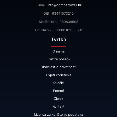
E-mail:
info@companywall.hr
OIB : 93441573210
Matični broj: 080838598
TR: HR6223600001102353911
Tvrtka
O nama
Tražite posao?
Obavijest o privatnosti
Uvjeti korištenja
Kolačići
Pomoć
Cjenik
Kontakt
Licenca za korištenje podataka