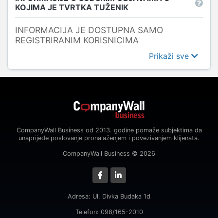
KOJIMA JE TVRTKA TUŽENIK
INFORMACIJA JE DOSTUPNA SAMO
REGISTRIRANIM KORISNICIMA
Prikaži sve
CompanyWall Business od 2013. godine pomaže subjektima da
unaprijede poslovanje pronalaženjem i povezivanjem klijenata.
CompanyWall Business © 2026
Adresa: Ul. Divka Budaka 1d
Telefon: 098/165-2010