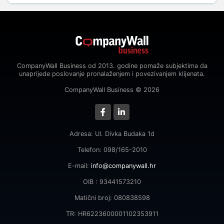
CompanyWall Business od 2013. godine pomaže subjektima da
unaprijede poslovanje pronalaženjem i povezivanjem klijenata.
CompanyWall Business © 2026
Adresa: Ul. Divka Budaka 1d
Telefon: 098/165-2010
E-mail:
info@companywall.hr
OIB : 93441573210
Matični broj: 080838598
TR: HR6223600001102353911