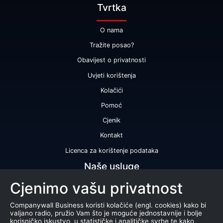
Tvrtka
O nama
Tražite posao?
Obavijest o privatnosti
Uvjeti korištenja
Kolačići
Pomoć
Cjenik
Kontakt
Licenca za korištenje podataka
Naše usluge
Cjenimo vašu privatnost
Bonitetna ocjena
Bonitetno izvješće
Companywall Business koristi kolačiće (engl. cookies) kako bi
valjano radio, pružio Vam što je moguće jednostavnije i bolje
Certifikat bonitetne izvrsnosti
korisničko iskustvo, u statističke i analitičke svrhe te kako