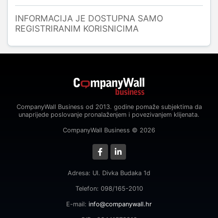
INFORMACIJA JE DOSTUPNA SAMO
REGISTRIRANIM KORISNICIMA
CompanyWall Business od 2013. godine pomaže subjektima da
unaprijede poslovanje pronalaženjem i povezivanjem klijenata.
CompanyWall Business © 2026
Adresa: Ul. Divka Budaka 1d
Telefon: 098/165-2010
E-mail:
info@companywall.hr