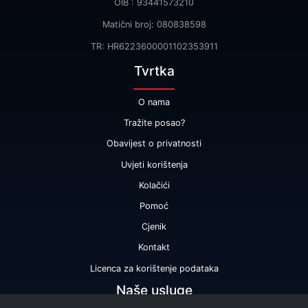
OIB : 93441573210
Matični broj: 080838598
TR: HR6223600001102353911
Tvrtka
O nama
Tražite posao?
Obavijest o privatnosti
Uvjeti korištenja
Kolačići
Pomoć
Cjenik
Kontakt
Licenca za korištenje podataka
Naše usluge