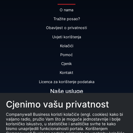
O nama
Tražite posao?
Obavijest o privatnosti
Uvjeti korištenja
Kolačići
Pomoć
Cjenik
Kontakt
Licenca za korištenje podataka
Naše usluge
Cjenimo vašu privatnost
Bonitetna ocjena
Bonitetno izvješće
Companywall Business koristi kolačiće (engl. cookies) kako bi
valjano radio, pružio Vam što je moguće jednostavnije i bolje
Certifikat bonitetne izvrsnosti
korisničko iskustvo, u statističke i analitičke svrhe te kako
bismo unaprijedili funkcionalnosti portala. Korištenjem
Proizvodi