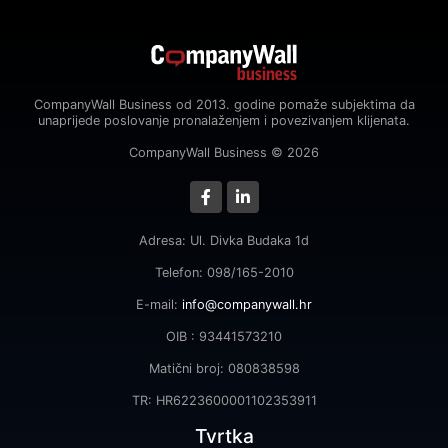
CompanyWall Business od 2013. godine pomaže subjektima da
unaprijede poslovanje pronalaženjem i povezivanjem klijenata.
CompanyWall Business © 2026
Adresa: Ul. Divka Budaka 1d
Telefon: 098/165-2010
E-mail:
info@companywall.hr
OIB : 93441573210
Matični broj: 080838598
TR: HR6223600001102353911
Tvrtka