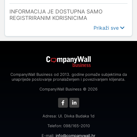
INFORMACIJA JE DOSTUPNA SAMO
REGISTRIRANIM KORISNICIMA
Prikaži sve
CompanyWall Business od 2013. godine pomaže subjektima da
unaprijede poslovanje pronalaženjem i povezivanjem klijenata.
CompanyWall Business © 2026
Adresa: Ul. Divka Budaka 1d
Telefon: 098/165-2010
E-mail:
info@companywall.hr