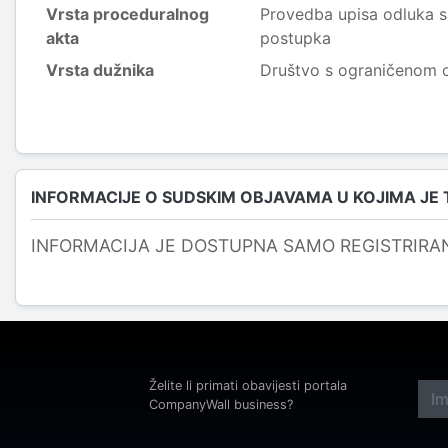
Vrsta proceduralnog
Provedba upisa odluka s
akta
postupka
Vrsta dužnika
Društvo s ograničenom
INFORMACIJE O SUDSKIM OBJAVAMA U KOJIMA JE
INFORMACIJA JE DOSTUPNA SAMO REGISTRIRA
Želite li primati obavijesti portala
CompanyWall business?