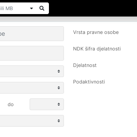
Vrsta pravne osobe
NDK šifra djelatnosti
Djelatnost
Podaktivnosti
do