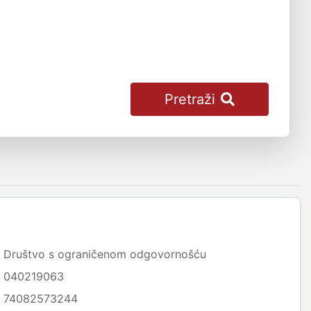
Pretraži
Društvo s ograničenom odgovornošću
040219063
74082573244