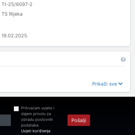
Tt-25/6097-2
TS Rijeka
19.02.2025.
Prikaži sve
Prihvaćam uvjete i
dajem privolu za
obradu poslovnih
Pošalji
podataka.
Uvjeti korištenja