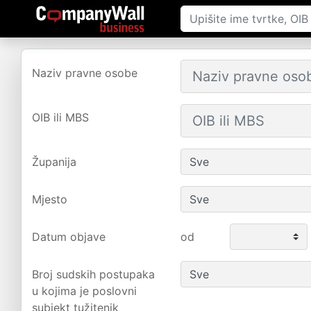
Naziv pravne osobe
OIB ili MBS
Županija
Mjesto
Datum objave
od
Broj sudskih postupaka
u kojima je poslovni
subjekt tužitenik