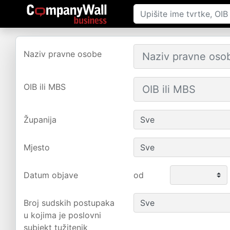
Naziv pravne osobe
OIB ili MBS
Županija
Mjesto
Datum objave
od
Broj sudskih postupaka
u kojima je poslovni
subjekt tužitenik