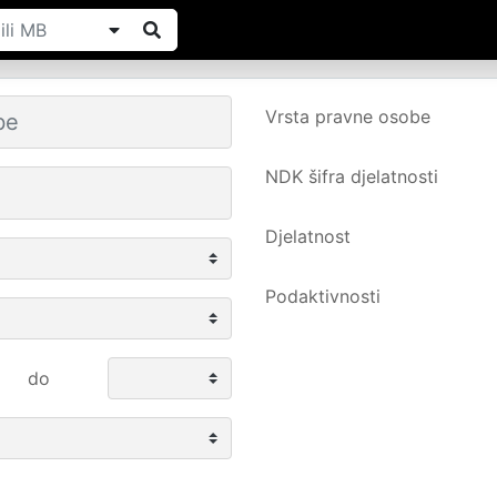
Vrsta pravne osobe
NDK šifra djelatnosti
Djelatnost
Podaktivnosti
do