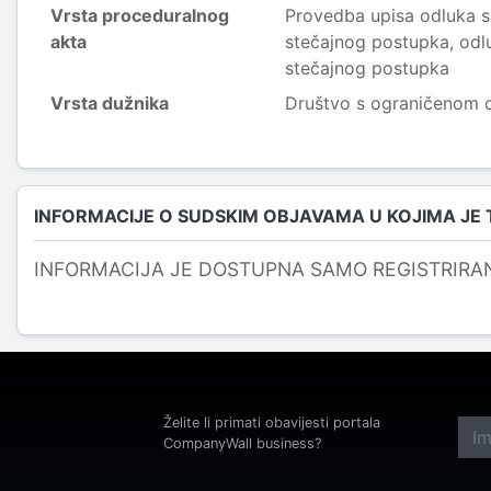
Vrsta proceduralnog
Provedba upisa odluka s
akta
stečajnog postupka, odl
stečajnog postupka
Vrsta dužnika
Društvo s ograničenom
INFORMACIJE O SUDSKIM OBJAVAMA U KOJIMA JE
INFORMACIJA JE DOSTUPNA SAMO REGISTRIRA
Želite li primati obavijesti portala
CompanyWall business?