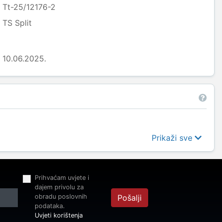
Tt-25/12176-2
TS Split
10.06.2025.
Prikaži sve
Prihvaćam uvjete i
dajem privolu za
obradu poslovnih
Pošalji
podataka.
Uvjeti korištenja