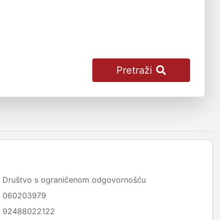
Pretraži
Društvo s ograničenom odgovornošću
060203979
92488022122